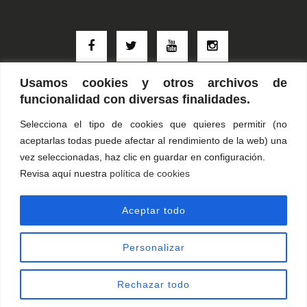
Usamos cookies y otros archivos de
funcionalidad con diversas finalidades.
C/UTEBO, 1. 28025 MADRID · TELS: +34 91 4220 781 / +34 91
Selecciona el tipo de cookies que quieres permitir (no
5639 493. Copyright 2025. Todos los derechos reservados.
aceptarlas todas puede afectar al rendimiento de la web) una
PalacioVistalegre no se responsabiliza del contenido, ni de la
vez seleccionadas, haz clic en guardar en configuración.
publicidad de los eventos que se realicen en sus instalaciones, ni
Revisa aquí nuestra
política de cookies
garantiza la asistencia de los artistas citados, ni el contenido del
espectáculo, siendo todo ello de responsabilidad exclusiva de los
Aceptar todo
promotores de los mismos…
Aviso Legal
-
Política de privacidad
-
Cookies
Personalizar
Rechazar todo