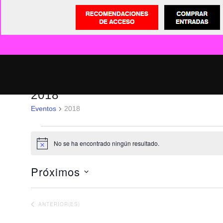
2018
Eventos
2018
EVENTOS
No se ha encontrado ningún resultado.
Aviso
Próximos
Selecciona
la
EVENTOS
ANTERIOR(ES)
fecha.