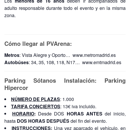
Los
menores de 16 años
deben ir acompañados de
adulto responsable durante todo el evento y en la misma
zona.
Cómo llegar al PVArena:
Metros
: Vista Alegre y Oporto… www.metromadrid.es
Autobúses
: 34, 35, 108, 118, N17… www.emtmadrid.es
Parking Sótanos Instalación: Parking
Hipercor
NÚMERO DE PLAZAS
: 1.000
TARIFA CONCIERTOS
: 13€ iva incluido.
HORARIO
:
Desde DOS
HORAS ANTES
del inicio,
hasta
DOS HORAS DESPUÉS
del fin del evento.
INSTRUCCIONES
:
Una vez aparcado el vehículo, en