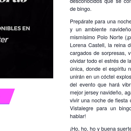
desconocidos que se con
de bingo.
Prepárate para una noche 
y un ambiente navideño
mismísimo Polo Norte (¡p
Lorena Castell, la reina d
cargados de sorpresas, v
olvidar todo el estrés de 
única, donde el espíritu
unirán en un cóctel explos
del evento que hará vib
mejor jersey navideño, aga
S
vivir una noche de fiest
Vistalegre para un bin
hablar!
¡Ho, ho, ho y buena suert