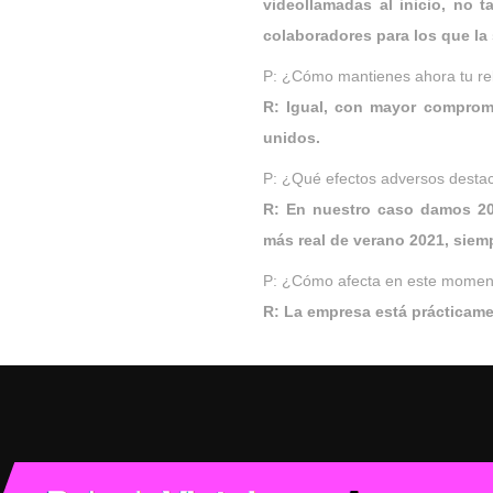
videollamadas al inicio, no t
colaboradores para los que la 
P: ¿Cómo mantienes ahora tu re
R: Igual, con mayor comprom
unidos.
P: ¿Qué efectos adversos desta
R: En nuestro caso damos 20
más real de verano 2021, sie
P: ¿Cómo afecta en este moment
R: La empresa está prácticam