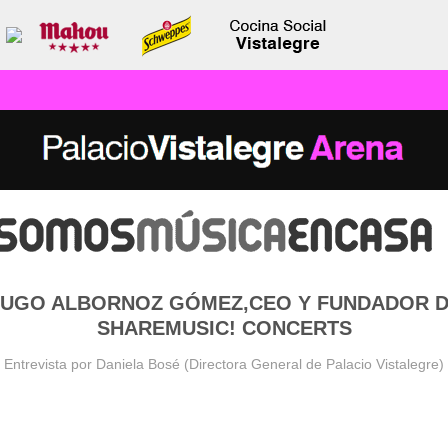
UGO ALBORNOZ GÓMEZ,CEO Y FUNDADOR 
SHAREMUSIC! CONCERTS
Entrevista por Daniela Bosé (Directora General de Palacio Vistalegre)