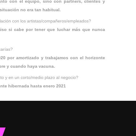
anto con el equipo, sino con partners, clientes y
situación no era tan habitual.
lación con los artistas/compañeros/empleados?
iso si cabe por tener que luchar más que nunca
carías?
20 por amortizado y trabajamos con el horizonte
mpre y cuando haya vacuna.
o y en un corto/medio plazo al negocio?
ente hibernada hasta enero 2021